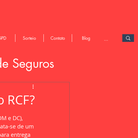
GPD
Sorteio
Contato
Blog
de Seguros
o RCF?
DM e DC), 
rata-se de um 
para entrega 