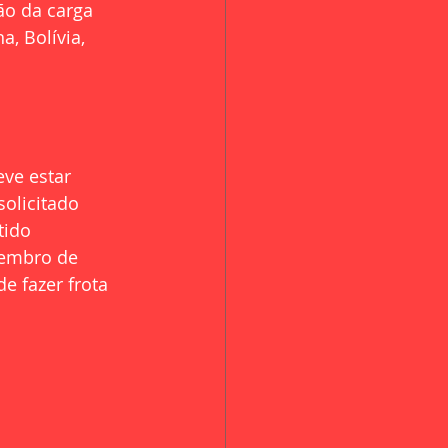
ão da carga 
, Bolívia, 
ve estar 
olicitado 
tido 
vembro de 
e fazer frota 