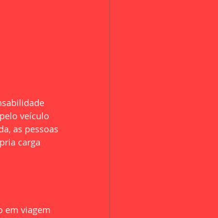
nsabilidade 
pelo veículo 
da, as pessoas 
ria carga 
io em viagem 