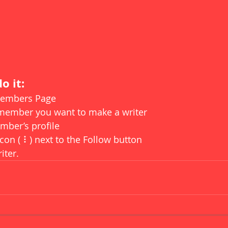
o it:
Members Page
 member you want to make a writer
mber’s profile
icon ( ⠇) next to the Follow button
iter.