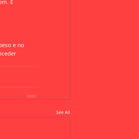
em. É 
peso e no 
nceder 
See All