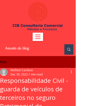
Post
Welliton Cardoso
Dec 30, 2022
1 min read
Responsabilidade Civil -
guarda de veículos de
terceiros no seguro