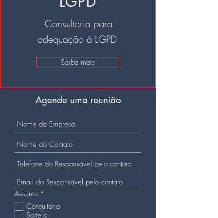
LGPD
Consultoria para
adequação à LGPD
Saiba mais
Agende uma reunião
R
Assunto
*
e
Consultoria
q
Sorteio
u