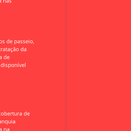
a nas 
os de passeio, 
tratação da 
a de 
 disponível 
cobertura de 
anquia 
a na 