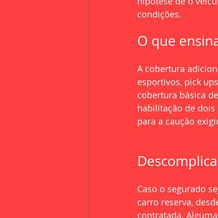
hipótese de o veícu
condições.
O que ensin
A cobertura adicion
esportivos, pick up
cobertura básica d
habilitação de dois
para a caução exig
Descomplica
Caso o segurado se
carro reserva, desd
contratada. Alguma