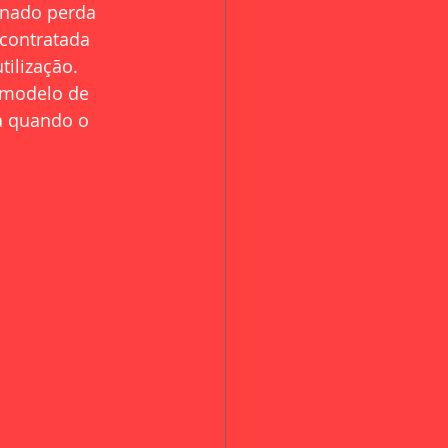
inado perda 
 contratada 
ilização. 
 modelo de 
a quando o 