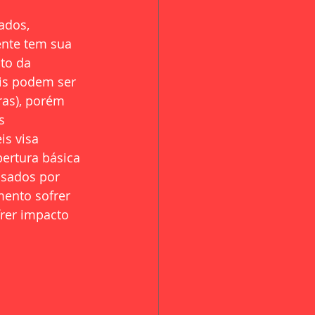
ados, 
nte tem sua 
to da 
is podem ser 
ras), porém 
s 
s visa 
ertura básica 
usados por 
ento sofrer 
rer impacto 