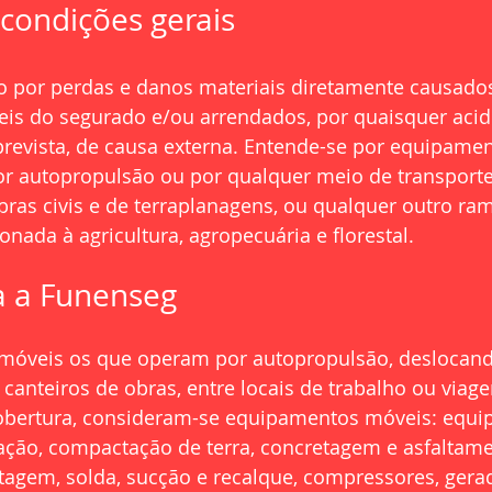
 condições gerais
o por perdas e danos materiais diretamente causado
s do segurado e/ou arrendados, por quaisquer acid
prevista, de causa externa. Entende-se por equipame
r autopropulsão ou por qualquer meio de transport
bras civis e de terraplanagens, ou qualquer outro ra
onada à agricultura, agropecuária e florestal.
a a Funenseg
óveis os que operam por autopropulsão, deslocand
canteiros de obras, entre locais de trabalho ou viag
cobertura, consideram-se equipamentos móveis: equi
ação, compactação de terra, concretagem e asfaltame
tagem, solda, sucção e recalque, compressores, gerad