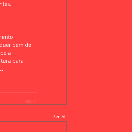
ntes.
mento 
lquer bem de 
pela 
tura para 
c.
See All