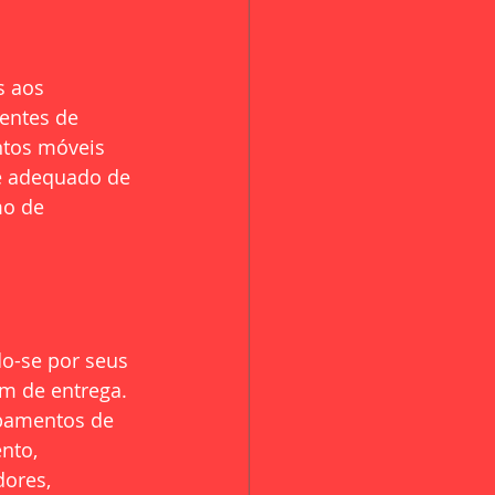
s aos 
entes de 
ntos móveis 
e adequado de 
mo de 
o-se por seus 
em de entrega. 
pamentos de 
nto, 
ores, 