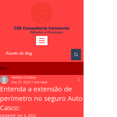
Post
Welliton Cardoso
Dec 27, 2022
1 min read
Entenda a extensão de
perímetro no seguro Auto
Casco:
Updated:
Jan 4, 2023