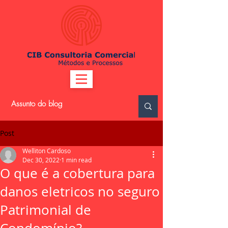
Post
Welliton Cardoso
Dec 30, 2022
1 min read
O que é a cobertura para
danos eletricos no seguro
Patrimonial de