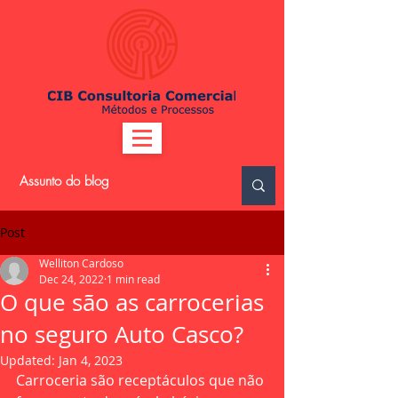
Post
Welliton Cardoso
Dec 24, 2022
1 min read
O que são as carrocerias
no seguro Auto Casco?
Updated:
Jan 4, 2023
Carroceria são receptáculos que não 