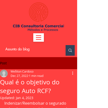
Post
Welliton Cardoso
Dec 27, 2022
1 min read
Qual é o objetivo do
seguro Auto RCF?
Updated:
Jan 4, 2023
Indenizar/Reembolsar o segurado 